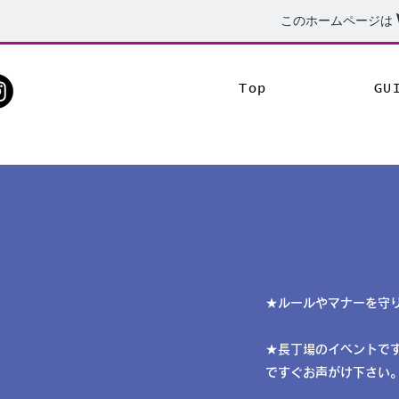
このホームページは
Top
GU
★ルールやマナーを守
​★長丁場のイベント
ですぐお声がけ下さい