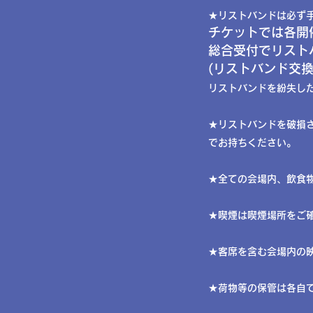
​★リストバンドは必ず
チケットでは各開
総合受付でリスト
(リストバンド交換
リストバンドを紛失し
★リストバンドを破損さ
でお持ちください。
​​★全ての会場内、飲
​​★喫煙は喫煙場所を
​​★客席を含む会場内
​​★
荷物等の保管は各自